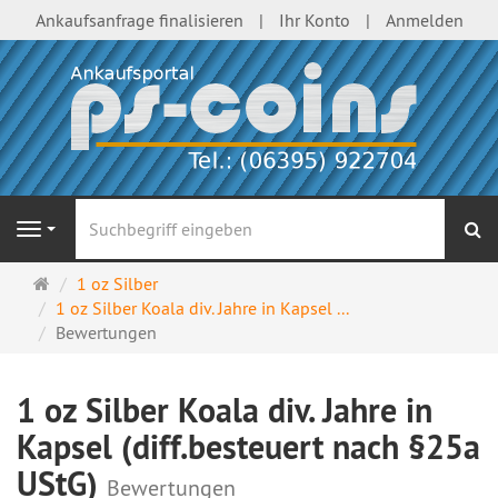
Ankaufsanfrage finalisieren
Ihr Konto
Anmelden
S
Navigation
Startseite
1 oz Silber
1 oz Silber Koala div. Jahre in Kapsel ...
Bewertungen
1 oz Silber Koala div. Jahre in
Kapsel (diff.besteuert nach §25a
UStG)
Bewertungen