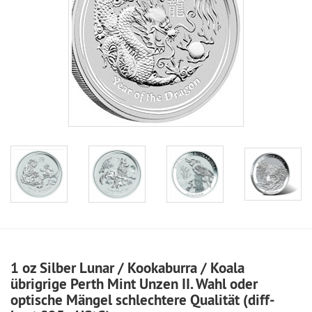
1 oz Silber Lunar / Kookaburra / Koala
übrigrige Perth Mint Unzen II. Wahl oder
optische Mängel schlechtere Qualität (diff-