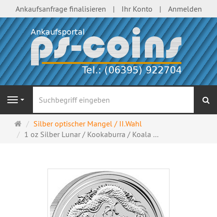
Ankaufsanfrage finalisieren
Ihr Konto
Anmelden
S
Navigation
Startseite
Silber optischer Mangel / II.Wahl
1 oz Silber Lunar / Kookaburra / Koala ...