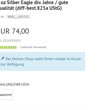
 oz Silber Eagle div. Jahre / gute
ualität (diff-best.§25a UStG)
.Nr.:
8001___655722
EUR 74,00
gl. Versandkosten
Bestellung
Lieferzeit Vorverkauf
möglich
Der Online-Shop steht Ihnen wieder in Kürze
zur Verfügung
AHLUNGSWEISEN