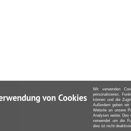
Wir verwenden Coo
erwendung von Cookies
personalisieren, Fun
können und die Zugri
Außerdem geben wir I
Website an unsere Pa
Analysen weiter. Des 
verwendet um die Fu
dies ist nicht deaktivie