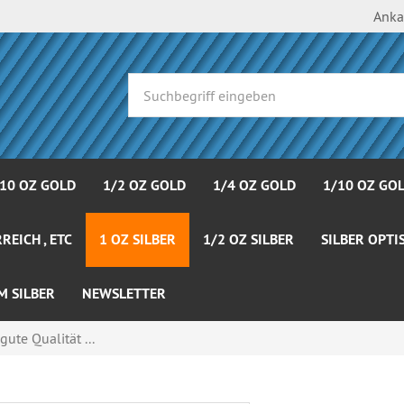
Anka
 10 OZ GOLD
1/2 OZ GOLD
1/4 OZ GOLD
1/10 OZ GO
REICH , ETC
1 OZ SILBER
1/2 OZ SILBER
SILBER OPTI
M SILBER
NEWSLETTER
gute Qualität ...