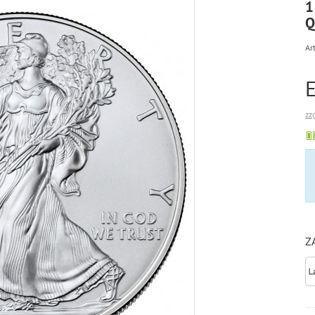
1
Q
Art
zz
Z