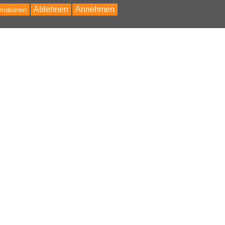
Ablehnen
Annehmen
rmationen
Bac
to
Top