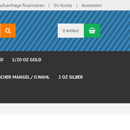
ufsanfrage finalisieren
Ihr Konto
Anmelden
Warenkorb
Suchen
0 Artikel
LD
1/20 OZ GOLD
SCHER MANGEL / II.WAHL
2 OZ SILBER