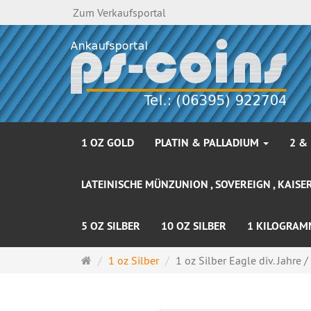
Zum Verkaufsportal
1 OZ GOLD
PLATIN & PALLADIUM
2 &
LATEINISCHE MÜNZUNION , SOVEREIGN , KAISER
5 OZ SILBER
10 OZ SILBER
1 KILOGRAM
Startseite
1 oz Silber
1 oz Silber Eagle div. Jahre / 