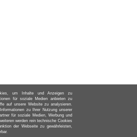
kies, um Inhalte und Anzeigen zu
ktionen für soziale Medien anbieten zu
ffe auf unsere Website zu analysieren.
nformationen zu Ihrer Nutzung unserer
rtner für soziale Medien, Werbung und
weiteren werden rein technische Cookies
nktion der Webseite zu gewährleisten,
rbar.