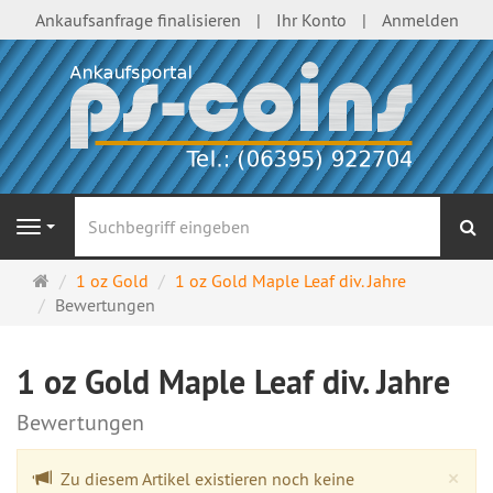
Ankaufsanfrage finalisieren
Ihr Konto
Anmelden
S
Navigation
Startseite
1 oz Gold
1 oz Gold Maple Leaf div. Jahre
Bewertungen
1 oz Gold Maple Leaf div. Jahre
Bewertungen
Cl
×
Zu diesem Artikel existieren noch keine